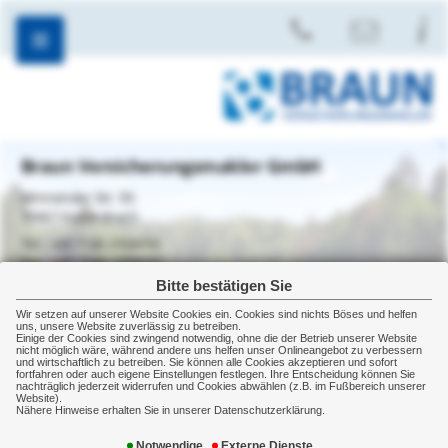
Braun Versicherungsmakler GmbH
Winnender Str. 95
73667 Kaisersbach
+49 7184 2938055
+49 7184 2938057
Bitte bestätigen Sie
Wir setzen auf unserer Website Cookies ein. Cookies sind nichts Böses und helfen
uns, unsere Website zuverlässig zu betreiben.
Einige der Cookies sind zwingend notwendig, ohne die der Betrieb unserer Website
Gewerbe
Sachversicherung
Betriebsgebäudeversicherung
nicht möglich wäre, während andere uns helfen unser Onlineangebot zu verbessern
und wirtschaftlich zu betreiben. Sie können alle Cookies akzeptieren und sofort
Gebäudeversicherung
fortfahren oder auch eigene Einstellungen festlegen. Ihre Entscheidung können Sie
nachträglich jederzeit widerrufen und Cookies abwählen (z.B. im Fußbereich unserer
Website).
Nähere Hinweise erhalten Sie in unserer Datenschutzerklärung.
Wo rohe Kräfte walten: Optimaler Schutz durch
eine Betriebsgebäudeversicherung
Notwendige
Externe Dienste